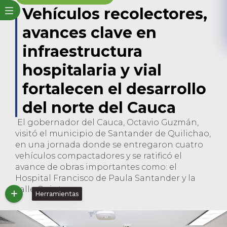
Vehículos recolectores,
avances clave en
infraestructura
hospitalaria y vial
fortalecen el desarrollo
del norte del Cauca
El gobernador del Cauca, Octavio Guzmán,
visitó el municipio de Santander de Quilichao,
en una jornada donde se entregaron cuatro
vehículos compactadores y se ratificó el
avance de obras importantes como: el
Hospital Francisco de Paula Santander y la
calle Quinta.
Herramientas