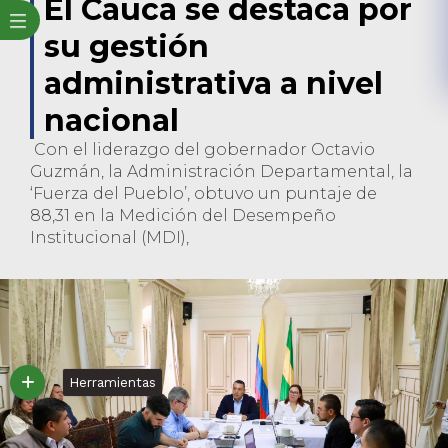
El Cauca se destaca por
su gestión
administrativa a nivel
nacional
Con el liderazgo del gobernador Octavio
Guzmán, la Administración Departamental, la
‘Fuerza del Pueblo’, obtuvo un puntaje de
88,31 en la Medición del Desempeño
Institucional (MDI),
Herramientas