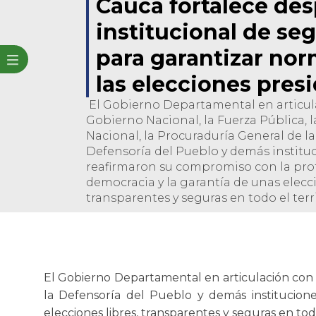
Cauca fortalece de
institucional de se
para garantizar nor
las elecciones pres
El Gobierno Departamental en articul
Gobierno Nacional, la Fuerza Pública, l
Nacional, la Procuraduría General de la
Defensoría del Pueblo y demás instituc
reafirmaron su compromiso con la prot
democracia y la garantía de unas elecci
transparentes y seguras en todo el terr
​El Gobierno Departamental en articulación con e
la Defensoría del Pueblo y demás institucion
elecciones libres, transparentes y seguras en tod