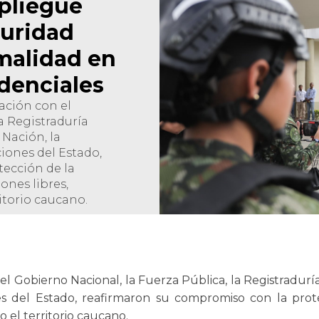
spliegue
guridad
malidad en
idenciales
ación con el
a Registraduría
 Nación, la
iones del Estado,
ección de la
ones libres,
itorio caucano.
l Gobierno Nacional, la Fuerza Pública, la Registradurí
es del Estado, reafirmaron su compromiso con la prot
o el territorio caucano.